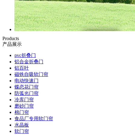
Products
产品展示
pvc折叠门
铝合金折叠门
铝百叶
磁铁自吸软门帘
电动快速门
蝶恋花门帘
防弧光门帘
冷库门帘
磨砂门帘
棉门帘
食品厂专用软门帘
水晶板
软门帘