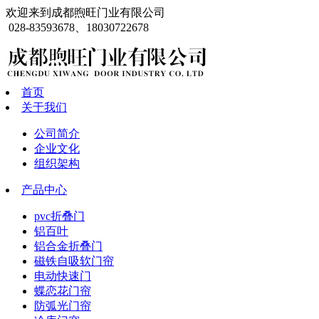
欢迎来到成都煦旺门业有限公司
028-83593678、18030722678
首页
关于我们
公司简介
企业文化
组织架构
产品中心
pvc折叠门
铝百叶
铝合金折叠门
磁铁自吸软门帘
电动快速门
蝶恋花门帘
防弧光门帘